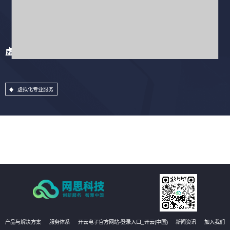
虚拟化专业服务
虚拟化专业服务
产品与解决方案
服务体系
开云电子官方网站-登录入口_开云(中国)
新闻资讯
加入我们