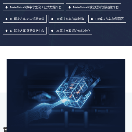
MetaTwins®数字孪生及工业大数据平台
MetaTwins®低空经济智慧运管平台
DT解决方案-无人驾驶运营
DT解决方案-智能制造
DT解决方案-智慧园区
DT解决方案-智慧数据中心
DT解决方案-用户体验中心
管理信息系统