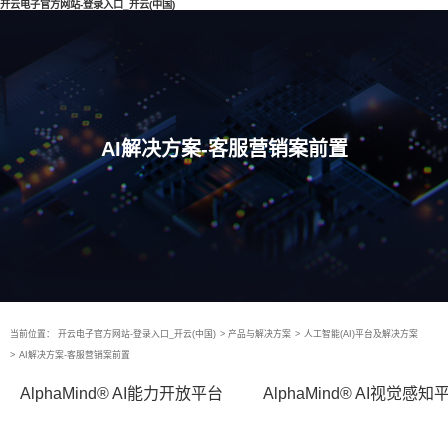
开云电子官方网站-登录入口_开云(中国)
AI解决方案-客服营销案前置
当前位置：
开云电子官方网站-登录入口_开云(中国)
>
产品与解决方案
>
人工智能(AI)平台及解决方案
>
AI解决方案-客服营销案前置
AlphaMind® AI能力开放平台
AlphaMind® AI视觉感知