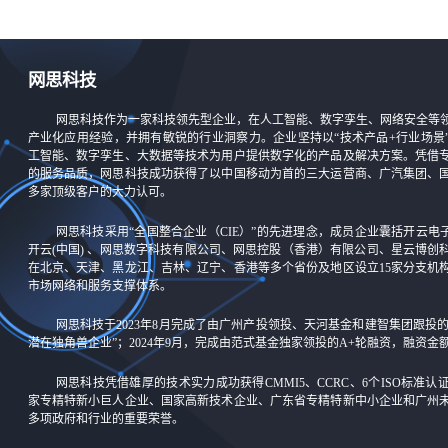
网思科技
网思科技作为一家科技领先型企业，在人工智能、数字孪生、网络安全等
产业化应用经验，并拥有敏锐的行业洞察力。企业坚持以“技术产品+行业场景
工智能、数字孪生、大数据等技术为用户提供数字化的产品及解决方案。凭借
的服务品质，网思科技成功获得了以中国移动为首的三大运营商、广汽集团、
多家顶级客户的大力认可。
网思科技采用“全国整合企业（CIE）”的先进理念，成员企业囊括开云电
开云(中国) 、网思数字科技有限公司、网思控股（香港）有限公司、星云博创
在北京、天津、黑龙江、吉林、辽宁、香港等多个省份及地区设立15家分支机
市场网络和服务支撑体系。
网思科技于2023年8月完成了由广州产投领投、天河基金和建智集团跟投
潜在独角兽企业”；2024年9月，完成由范式基金独家领投的A+轮融资，融资
网思科技凭借雄厚的技术实力成功获得CMMI5、CCRC、6个ISO标准
家专精特新小巨人企业、国家高新技术企业、广东省专精特新中小企业和广州
多项政府和行业的重要荣誉。