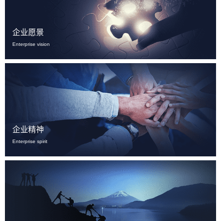
企业愿景
Enterprise vision
企业精神
Enterprise spirit