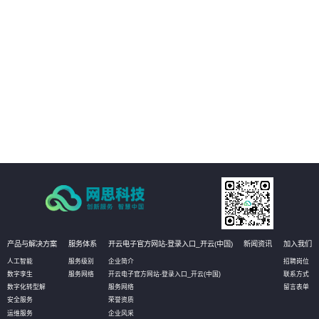
03
人工质检方式得以优化。通过自动化和智能化的质检流程，企业可以大幅减少
人力投入和时间成本，从而降低运营成本。同时，智能质检还能帮助企业更好
地管理客户资源和优化服务流程，进一步提高经济效益。
04
加强风险防控，提升安全管理水平：营业厅智能质检解决方案还能实现对服务
过程中的风险点进行实时监控和预警。通过智能分析客户与营业员的对话内
容，系统能够及时发现潜在的风险因素，如欺诈行为、客户投诉等，并提醒企
业进行及时处理。这有助于企业加强风险防控，提升安全管理水平，确保营业
厅的正常运营和客户的安全。
产品与解决方案
服务体系
开云电子官方网站-登录入口_开云(中国)
新闻资讯
加入我们
人工智能
服务级别
企业简介
招聘岗位
数字孪生
服务网络
开云电子官方网站-登录入口_开云(中国)
联系方式
数字化转型解
服务网络
留言表单
安全服务
荣誉资质
运维服务
企业风采