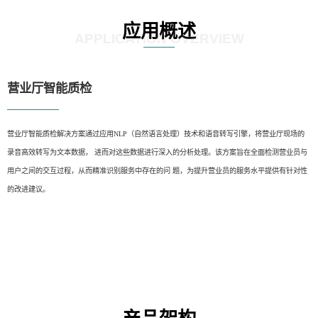
应用概述
APPLICATION OVERVIEW
营业厅智能质检
营业厅智能质检解决方案通过应用NLP（自然语言处理）技术和语音转写引擎，将营业厅现场的
录音高效转写为文本数据， 进而对这些数据进行深入的分析处理。该方案旨在全面检测营业员与
用户之间的交互过程，从而精准识别服务中存在的问 题，为提升营业员的服务水平提供有针对性
的改进建议。