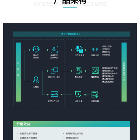
产品架构
SYSTEM ARCHITECTURE