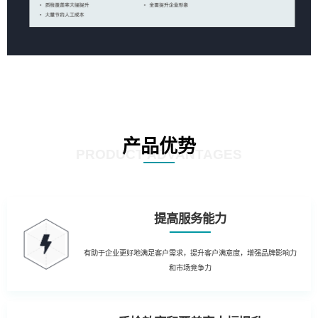
产品优势
PRODUCT ADVANTAGES
提高服务能力
有助于企业更好地满足客户需求，提升客户满意度，增强品牌影响力
和市场竞争力