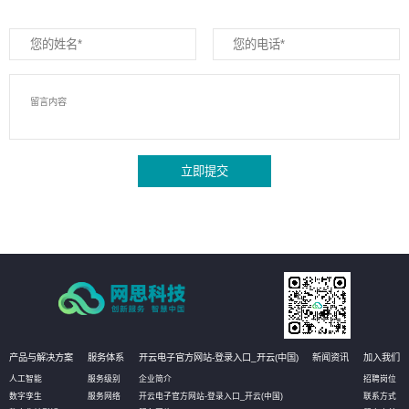
立即提交
产品与解决方案
服务体系
开云电子官方网站-登录入口_开云(中国)
新闻资讯
加入我们
人工智能
服务级别
企业简介
招聘岗位
数字孪生
服务网络
开云电子官方网站-登录入口_开云(中国)
联系方式