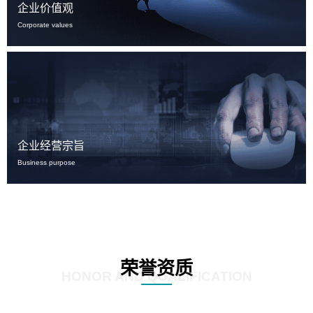
企业价值观
Corporate values
企业经营宗旨
Business purpose
荣誉资质
HONOR AND QUALIFICATION