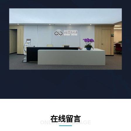
在线留言
ONLINE MESSAGE